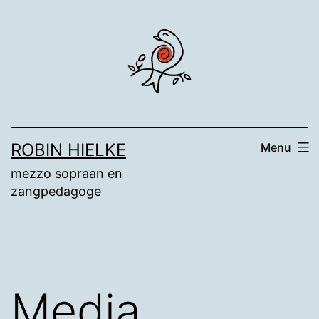
Ga
naar
de
inhoud
ROBIN HIELKE
Menu
mezzo sopraan en
zangpedagoge
Media