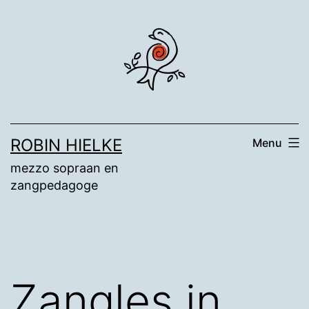
Ga
naar
de
inhoud
ROBIN HIELKE
Menu
mezzo sopraan en
zangpedagoge
Zangles in