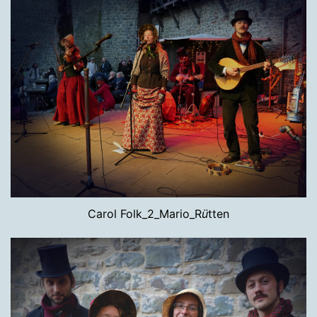
Carol Folk_2_Mario_R
ü
tten