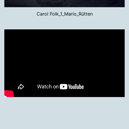
Carol Folk_1_Mario_R
ü
tten