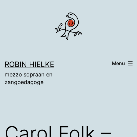
Ga
naar
de
inhoud
ROBIN HIELKE
Menu
mezzo sopraan en
zangpedagoge
Carol Folk –