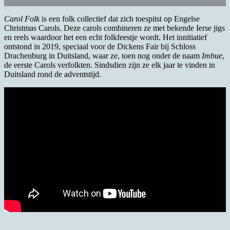
Carol Folk
is een folk collectief dat zich toespitst op Engelse
Christmas Carols. Deze carols combineren ze met bekende Ierse jigs
en reels waardoor het een echt folkfeestje wordt. Het innitiatief
ontstond in 2019, speciaal voor de Dickens Fair bij Schloss
Drachenburg in Duitsland, waar ze, toen nog onder de naam
Imbue
,
de eerste Carols verfolkten. Sindsdien zijn ze elk jaar te vinden in
Duitsland rond de adventstijd.