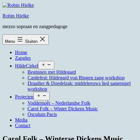
Ga
naar
Robin Hielke
de
inhoud
mezzo sopraan en zangpedagoge
Menu
Sluiten
Home
Zangles
Open
HildeCirkel
menu
Beginnen met Hildegard
Castlefest: Hildegard von Bingen zang workshop
Draailier & Doedelzak: middeleeuws lied samenspel
workshop
Open
Projecten
menu
Voddemoêr – Nederlandse Folk
Carol Folk – Winter Dickens Music
Osculum Pacis
Media
Contact
Carol Folk – Winterse Dickens Music