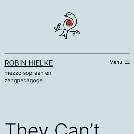
Ga
naar
de
inhoud
ROBIN HIELKE
Menu
mezzo sopraan en
zangpedagoge
They Can’t