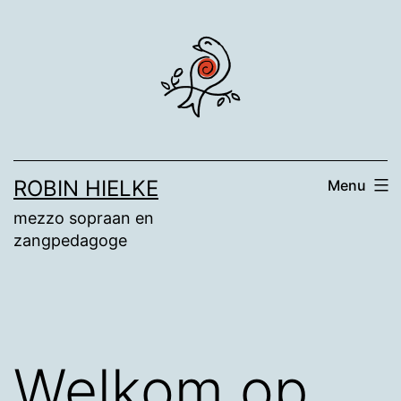
Ga
naar
de
inhoud
ROBIN HIELKE
Menu
mezzo sopraan en
zangpedagoge
Welkom op