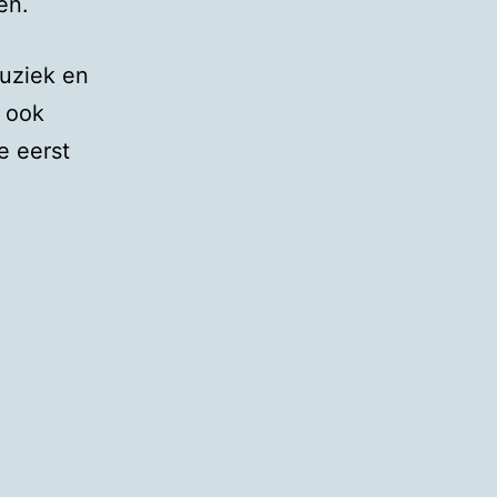
en.
uziek en
n ook
e eerst