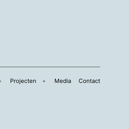
Projecten
Media
Contact
Open
Open
menu
menu