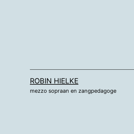
Ga
naar
de
inhoud
ROBIN HIELKE
mezzo sopraan en zangpedagoge