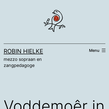
Ga
naar
de
inhoud
ROBIN HIELKE
Menu
mezzo sopraan en
zangpedagoge
Voddemoêr in